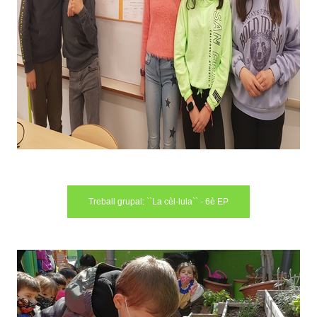
Treball grupal: ``La cèl·lula`` - 6è EP