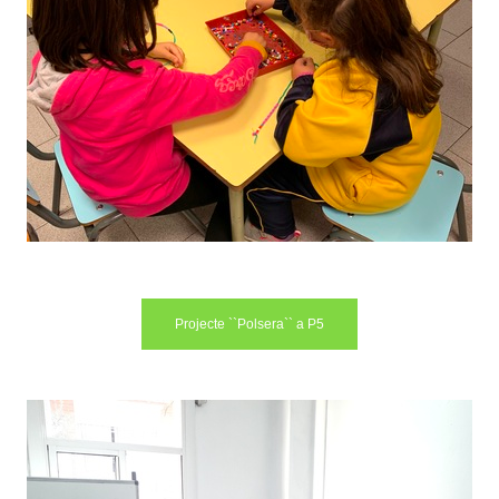
Projecte ``Polsera`` a P5