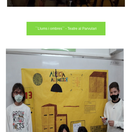
``Llums i ombres`` - Teatre al Parvulari