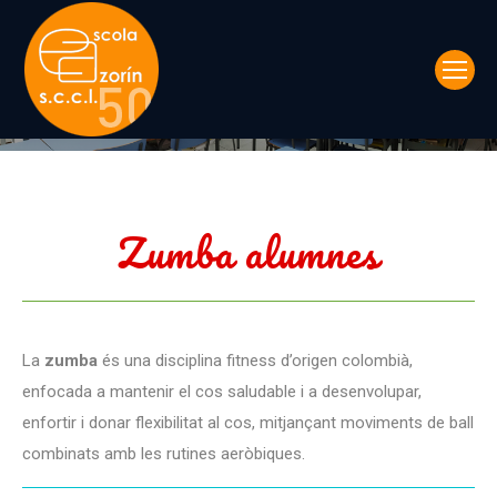
Zumba Alumnes
You are here:
Zumba alumnes
La
zumba
és una disciplina fitness d’origen colombià,
enfocada a mantenir el cos saludable i a desenvolupar,
enfortir i donar flexibilitat al cos, mitjançant moviments de ball
combinats amb les rutines aeròbiques.