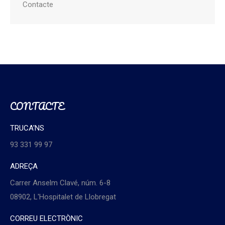
Contacte
CONTACTE
TRUCA'NS
93 331 99 97
ADREÇA
Carrer Anselm Clavé, núm. 6-8
08902, L'Hospitalet de Llobregat
CORREU ELECTRÒNIC