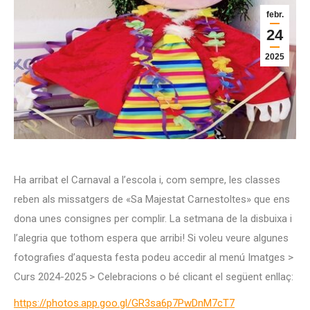
febr.
24
2025
Ha arribat el Carnaval a l’escola i, com sempre, les classes
reben als missatgers de «Sa Majestat Carnestoltes» que ens
dona unes consignes per complir. La setmana de la disbuixa i
l’alegria que tothom espera que arribi! Si voleu veure algunes
fotografies d’aquesta festa podeu accedir al menú Imatges >
Curs 2024-2025 > Celebracions o bé clicant el següent enllaç:
https://photos.app.goo.gl/GR3sa6p7PwDnM7cT7