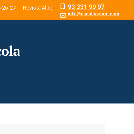
93 331 99 97
s 26-27
Revista Albor
info@escolaazorin.com
cola