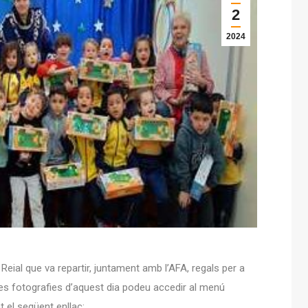
2
2024
 Reial que va repartir, juntament amb l’AFA, regals per a
unes fotografies d’aquest dia podeu accedir al menú
 el següent enllaç: