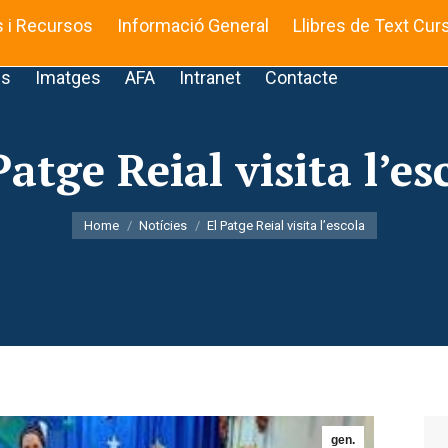
s i Recursos
Informació General
Llibres de Text Cur
is
Imatges
AFA
Intranet
Contacte
Patge Reial visita l’es
You are here:
Home
Notícies
El Patge Reial visita l’escola
gen.