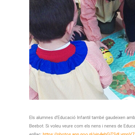
Els alumnes d’Educació Infantil també gaudeixen amb 
Beebot. Si voleu veure com els nens i nenes de Educac
enllaç:
https://photos.app.goo.gl/yjp4ehGiTSdLvmpV7