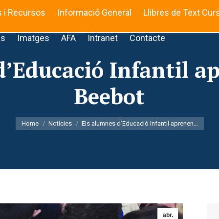
s i Recursos
Informació General
Llibres de Text Cur
is
Imatges
AFA
Intranet
Contacte
d’Educació Infantil a
Beebot
You are here:
Home
Notícies
Els alumnes d’Educació Infantil aprenen…
abr.