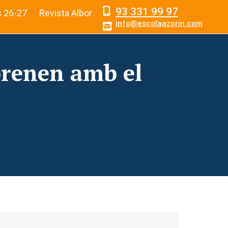
93 331 99 97
s 26-27
Revista Albor
info@escolaazorin.com
prenen amb el