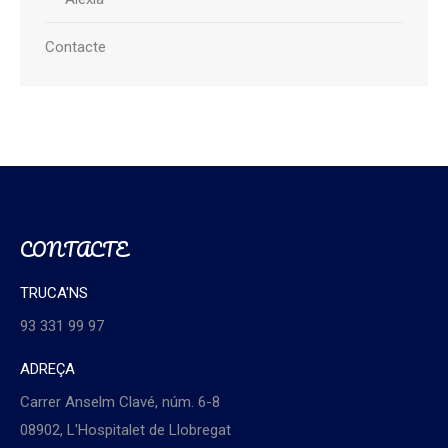
Contacte
CONTACTE
TRUCA'NS
93 331 99 97
ADREÇA
Carrer Anselm Clavé, núm. 6-8
08902, L'Hospitalet de Llobregat