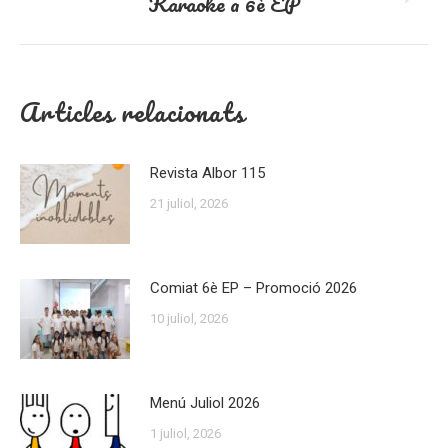
Karaoke a 6è EP
Next
post:
Articles relacionats
Revista Albor 115
21 juliol, 2026
Comiat 6è EP – Promoció 2026
10 juliol, 2026
Menú Juliol 2026
1 juliol, 2026