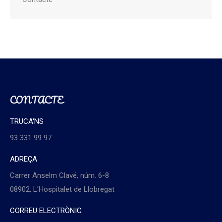
CONTACTE
TRUCA'NS
93 331 99 97
ADREÇA
Carrer Anselm Clavé, núm. 6-8
08902, L'Hospitalet de Llobregat
CORREU ELECTRÒNIC