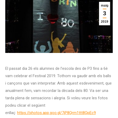
maig
3
2019
El passat dia 26 els alumnes de l’escola des de P3 fins a 6è
vam celebrar el Festival 2019. Tothom va gaudir amb els balls
i cançons que van interpretar. Amb aquest esdeveniment, que
anualment fem, vam recordar la dècada dels 80. Va ser una
tarda plena de sensacions i alegria. Si voleu veure les fotos
podeu clicar el següent
enllaç:
https://photos.app.goo.gl/7jP8Qrm1ttt8QpEc9