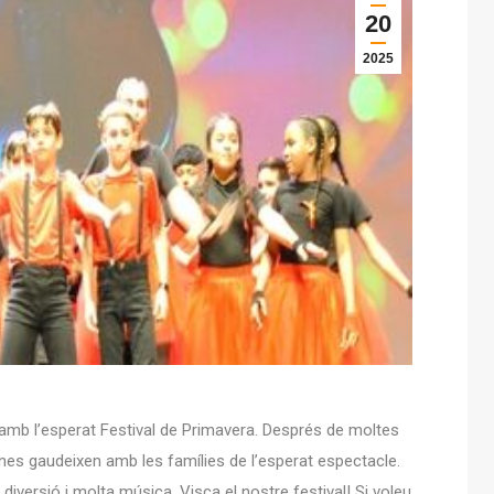
20
2025
e amb l’esperat Festival de Primavera. Després de moltes
es gaudeixen amb les famílies de l’esperat espectacle.
diversió i molta música. Visca el nostre festival! Si voleu