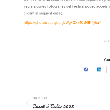
veure algunes fotografies del Festival podeu accedi
clicant el següent enllaç:
https://photos.app.goo.gl/WgFQXv4QvF8R4yha7
20 a
Com
Share
Share
on
on
Facebook
Linked
Post
PREVIOUS
navigation
Casal d’Estiu 2025
Previous