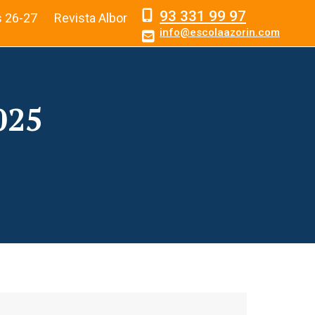
93 331 99 97
s 26-27
Revista Albor
info@escolaazorin.com
025