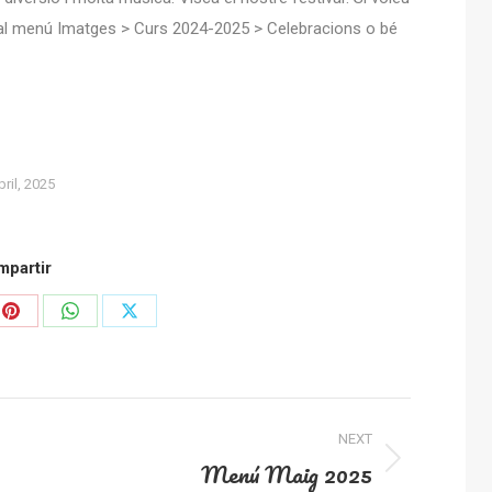
r al menú Imatges > Curs 2024-2025 > Celebracions o bé
bril, 2025
partir
Share
Share
Share
on
on
on
In
Pinterest
WhatsApp
X
NEXT
Menú Maig 2025
Next