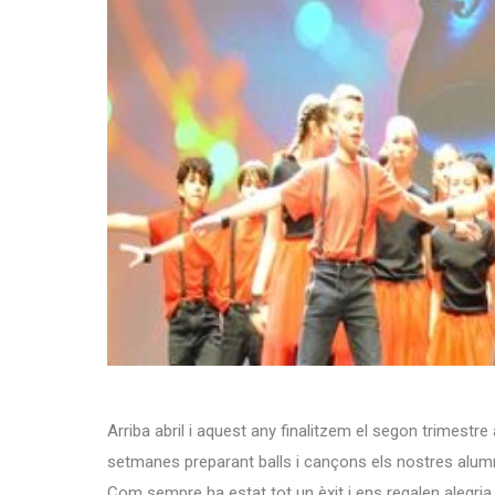
Arriba abril i aquest any finalitzem el segon trimestr
setmanes preparant balls i cançons els nostres alumn
Com sempre ha estat tot un èxit i ens regalen alegria, 