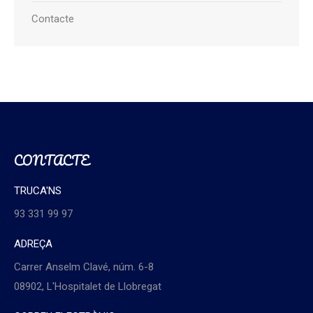
Contacte
CONTACTE
TRUCA'NS
93 331 99 97
ADREÇA
Carrer Anselm Clavé, núm. 6-8
08902, L'Hospitalet de Llobregat