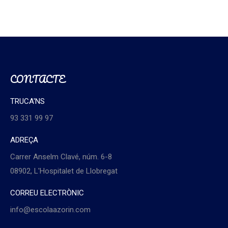
CONTACTE
TRUCA'NS
93 331 99 97
ADREÇA
Carrer Anselm Clavé, núm. 6-8
08902, L'Hospitalet de Llobregat
CORREU ELECTRÒNIC
info@escolaazorin.com