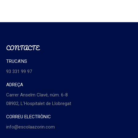
CONTACTE
TRUCA'NS
93 331 99 97
ADREÇA
Carrer Anselm Clavé, núm. 6-8
08902, L'Hospitalet de Llobregat
CORREU ELECTRÒNIC
info@escolaazorin.com