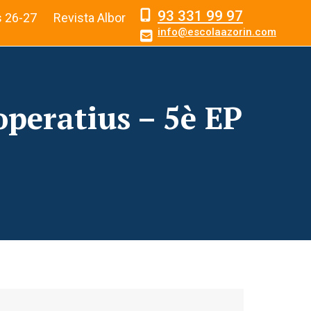
93 331 99 97
s 26-27
Revista Albor
info@escolaazorin.com
operatius – 5è EP