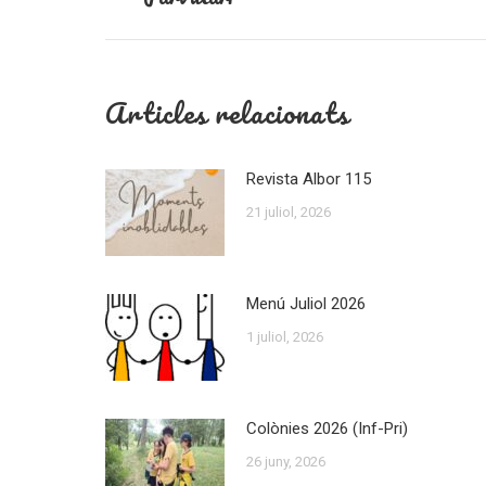
post:
Articles relacionats
Revista Albor 115
21 juliol, 2026
Menú Juliol 2026
1 juliol, 2026
Colònies 2026 (Inf-Pri)
26 juny, 2026