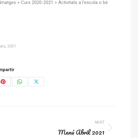
Imatges > Curs 2020-2021 > Activitats a l’escola o bé
arç, 2021
partir
Share
Share
Share
on
on
on
In
Pinterest
WhatsApp
X
NEXT
Menú Abril 2021
Next