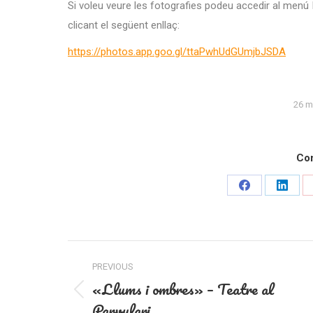
Si voleu veure les fotografies podeu accedir al menú 
clicant el següent enllaç:
https://photos.app.goo.gl/ttaPwhUdGUmjbJSDA
26 m
Com
Share
Share
on
on
Facebook
Linked
Post
PREVIOUS
navigation
«Llums i ombres» – Teatre al
Previous
Parvulari