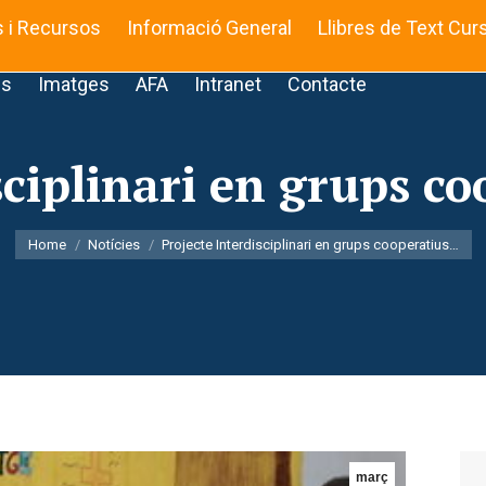
s i Recursos
Informació General
Llibres de Text Cur
is
Imatges
AFA
Intranet
Contacte
sciplinari en grups co
You are here:
Home
Notícies
Projecte Interdisciplinari en grups cooperatius…
març