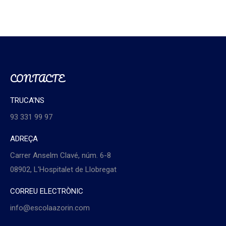
CONTACTE
TRUCA'NS
93 331 99 97
ADREÇA
Carrer Anselm Clavé, núm. 6-8
08902, L'Hospitalet de Llobregat
CORREU ELECTRÒNIC
info@escolaazorin.com