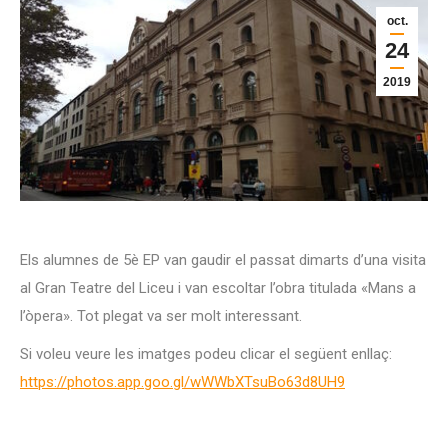
oct.
24
2019
Els alumnes de 5è EP van gaudir el passat dimarts d’una visita
al Gran Teatre del Liceu i van escoltar l’obra titulada «Mans a
l’òpera». Tot plegat va ser molt interessant.
Si voleu veure les imatges podeu clicar el següent enllaç:
https://photos.app.goo.gl/wWWbXTsuBo63d8UH9