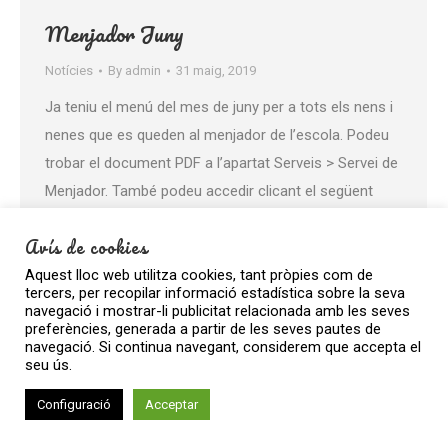
Menjador Juny
Notícies
By
admin
31 maig, 2019
Ja teniu el menú del mes de juny per a tots els nens i
nenes que es queden al menjador de l’escola. Podeu
trobar el document PDF a l’apartat Serveis > Servei de
Menjador. També podeu accedir clicant el següent
enllaç https://www.escolaazorin.com/wp-
Avís de cookies
content/uploads/2019/05/Menú-Menjador-Juny.pdf
Aquest lloc web utilitza cookies, tant pròpies com de
tercers, per recopilar informació estadística sobre la seva
navegació i mostrar-li publicitat relacionada amb les seves
preferències, generada a partir de les seves pautes de
navegació. Si continua navegant, considerem que accepta el
seu ús.
Configuració
Acceptar
© Escola Azorín. Tots els drets reservats.
Go