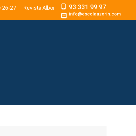
93 331 99 97
s 26-27
Revista Albor
info@escolaazorin.com