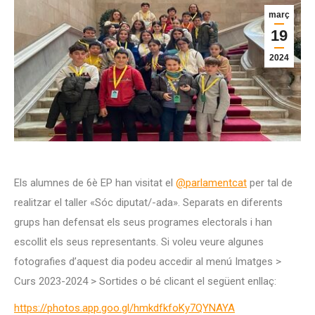
març
19
2024
Els alumnes de 6è EP han visitat el
@parlamentcat
per tal de
realitzar el taller «Sóc diputat/-ada». Separats en diferents
grups han defensat els seus programes electorals i han
escollit els seus representants. Si voleu veure algunes
fotografies d’aquest dia podeu accedir al menú Imatges >
Curs 2023-2024 > Sortides o bé clicant el següent enllaç:
https://photos.app.goo.gl/hmkdfkfoKy7QYNAYA