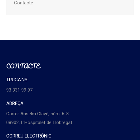
Contacte
CONTACTE
TRUCA'NS
93 331 99 97
ADREÇA
Carrer Anselm Clavé, núm. 6-8
08902, L'Hospitalet de Llobregat
CORREU ELECTRÒNIC