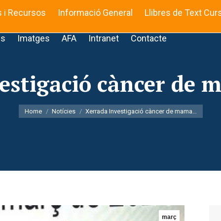
s i Recursos
Informació General
Llibres de Text Cur
is
Imatges
AFA
Intranet
Contacte
estigació càncer de 
You are here:
Home
Notícies
Xerrada Investigació càncer de mama…
març