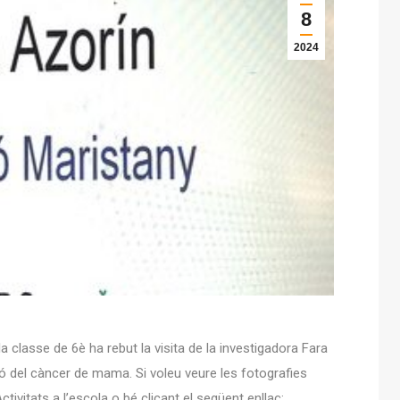
8
2024
 la classe de 6è ha rebut la visita de la investigadora Fara
ó del càncer de mama. Si voleu veure les fotografies
vitats a l’escola o bé clicant el següent enllaç: