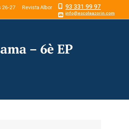
93 331 99 97
s 26-27
Revista Albor
info@escolaazorin.com
mama – 6è EP