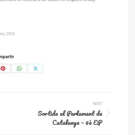
rç, 2024
partir
Share
Share
Share
on
on
on
In
Pinterest
WhatsApp
X
NEXT
Sortida al Parlament de
Next
Catalunya – 6è EP
post: